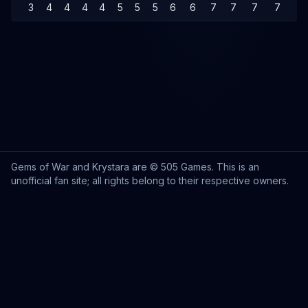
3
4
4
4
4
5
5
5
6
6
7
7
7
7
7
Gems of War and Krystara are © 505 Games. This is an
unofficial fan site; all rights belong to their respective owners.