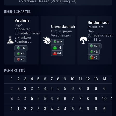
erkranken zu lassen. (Verstärkung: x4)
EIGENSCHAFTEN
Virulenz
Rindenhaut
Füge
Unverdaulich
Reduziere
doppelten
Immun gegen
den
Schädelschaden
Verschlingen.
Schädelschaden
erkrankten
um 33%.
Feinden zu.
×16
×20
×4
×12
×6
×4
×4
×2
×4
FÄHIGKEITEN
1
2
3
4
5
6
7
8
9
10
11
12
13
14
15
2
2
3
3
4
4
4
5
5
6
6
6
6
6
7
4
4
4
5
5
5
6
6
6
7
7
8
9
10
10
1
1
2
2
3
3
4
4
4
5
5
6
6
6
7