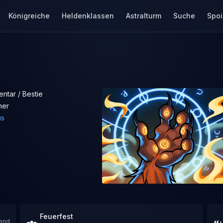
Königreiche
Heldenklassen
Astralturm
Suche
Spoi
entar / Bestie
mer
us
Feuerfest
rend