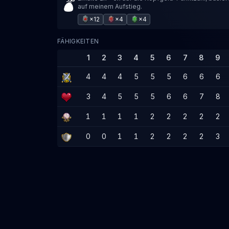
auf meinem Aufstieg.
×12
×4
×4
FÄHIGKEITEN
1
2
3
4
5
6
7
8
9
4
4
4
5
5
5
6
6
6
3
4
5
5
5
6
6
7
8
1
1
1
1
2
2
2
2
2
0
0
1
1
2
2
2
2
3