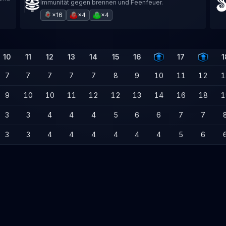
Immunität gegen brennen und Feenfeuer.
×16
×4
×4
10
11
12
13
14
15
16
17
1
7
7
7
7
7
8
9
10
11
12
1
9
10
10
11
12
12
13
14
16
18
1
3
3
4
4
4
5
6
6
7
7
3
3
4
4
4
4
4
4
5
6