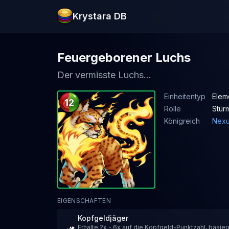
Krystara DB
Feuergeborener Luchs
Der vermisste Luchs...
Einheitentyp
Elem
12
Rolle
Stür
Königreich
Nex
EIGENSCHAFTEN
Kopfgeldjäger
Erhalte 2x - 6x auf die Kopfgeld-Punktzahl, basie