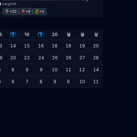
beginnt.
×20
×6
×2
8
19
20
🥉
🥈
🥇
3
14
15
16
18
18
19
20
9
20
22
24
26
26
27
28
8
8
9
9
10
11
12
14
6
6
7
8
9
9
10
11