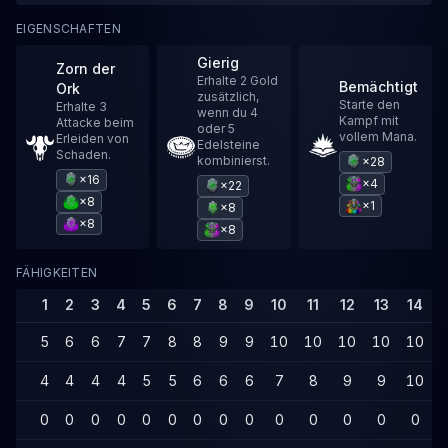
EIGENSCHAFTEN
Gierig
Zorn der
Erhalte 2 Gold
Bemächtigt
Ork
zusätzlich,
Starte den
Erhalte 3
wenn du 4
Kampf mit
Attacke beim
oder 5
vollem Mana.
Erleiden von
Edelsteine
Schaden.
kombinierst.
×28
×16
×4
×22
×8
×1
×8
×8
×8
FÄHIGKEITEN
1
2
3
4
5
6
7
8
9
10
11
12
13
14
5
6
6
7
7
8
8
9
9
10
10
10
10
10
4
4
4
4
5
5
6
6
6
7
8
9
9
10
0
0
0
0
0
0
0
0
0
0
0
0
0
0