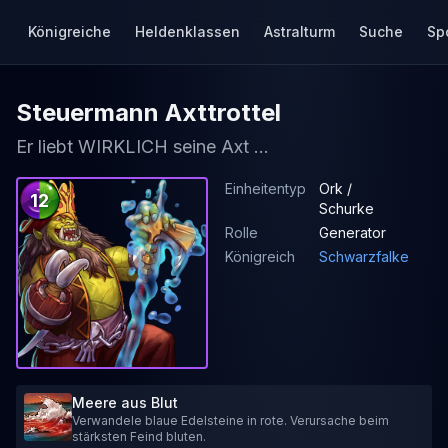
Königreiche
Heldenklassen
Astralturm
Suche
Sp
Steuermann Axttrottel
Er liebt WIRKLICH seine Axt ...
Einheitentyp
Ork /
12
Schurke
Rolle
Generator
Königreich
Schwarzfalke
Meere aus Blut
Verwandele blaue Edelsteine in rote. Verursache beim
stärksten Feind bluten.