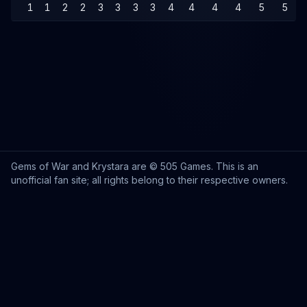
1
1
2
2
3
3
3
3
4
4
4
4
5
5
Gems of War and Krystara are © 505 Games. This is an
unofficial fan site; all rights belong to their respective owners.