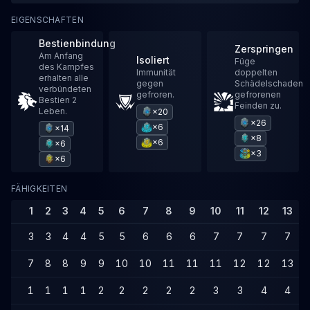
EIGENSCHAFTEN
Bestienbindung
Zerspringen
Am Anfang
Isoliert
Füge
des Kampfes
Immunität
doppelten
erhalten alle
gegen
Schädelschaden
verbündeten
gefroren.
gefrorenen
Bestien 2
Feinden zu.
Leben.
×20
×26
×6
×14
×8
×6
×6
×3
×6
FÄHIGKEITEN
1
2
3
4
5
6
7
8
9
10
11
12
13
3
3
4
4
5
5
6
6
6
7
7
7
7
7
8
8
9
9
10
10
11
11
11
12
12
13
1
1
1
1
2
2
2
2
2
3
3
4
4