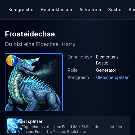
Königreiche
Heldenklassen
Astralturm
Suche
Sp
Frosteidechse
Du bist eine Eidechse, Harry!
Einheitentyp
Elementar /
11
Bestie
Rolle
Generator
Königreich
Gletscherspitzen
Eissplitter
Füge einem zufälligen Feind (M + 5) Schaden zu und friere
ihn ein. Erschaffe 7 blaue Edelsteine