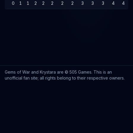
0
1
1
2
2
2
2
2
3
3
3
4
4
Gems of War and Krystara are © 505 Games. This is an
unofficial fan site; all rights belong to their respective owners.