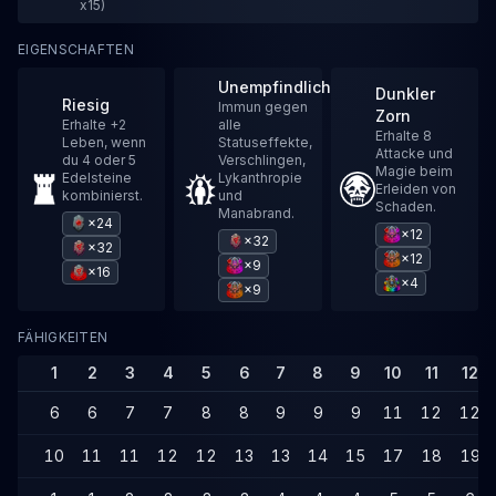
x15)
EIGENSCHAFTEN
Unempfindlich
Dunkler
Riesig
Immun gegen
Zorn
Erhalte +2
alle
Erhalte 8
Leben, wenn
Statuseffekte,
Attacke und
du 4 oder 5
Verschlingen,
Magie beim
Edelsteine
Lykanthropie
Erleiden von
kombinierst.
und
Schaden.
Manabrand.
×24
×12
×32
×32
×12
×9
×16
×4
×9
FÄHIGKEITEN
1
2
3
4
5
6
7
8
9
10
11
12
6
6
7
7
8
8
9
9
9
11
12
12
10
11
11
12
12
13
13
14
15
17
18
19