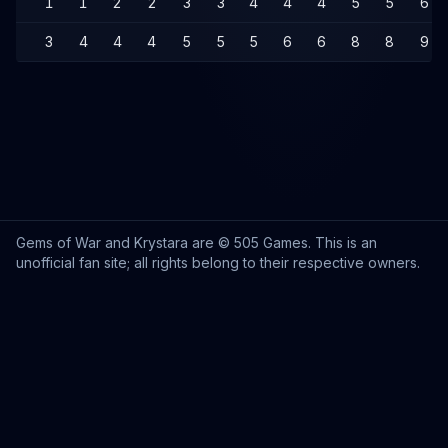
1
1
2
2
3
3
4
4
4
5
5
6
3
4
4
4
5
5
5
6
6
8
8
9
Gems of War and Krystara are © 505 Games. This is an
unofficial fan site; all rights belong to their respective owners.