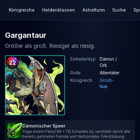
Königreiche
Heldenklassen
Astralturm
Suche
Sp
Gargantaur
Größer als groß. Riesiger als riesig.
Einheitentyp
Dämon /
22
Ork
Rolle
Attentäter
Königreich
Grosh-
Nak
Dämonischer Speer
Füge einem Feind (M + 13) Schaden zu, verstärkt durch alle
bereits getöteten Feinde und Verbündete. (Verstärkung: