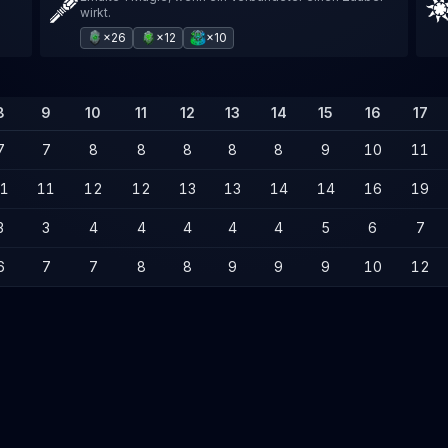
wirkt.
×26
×12
×10
8
9
10
11
12
13
14
15
16
17
7
7
8
8
8
8
8
9
10
11
1
11
12
12
13
13
14
14
16
19
3
3
4
4
4
4
4
5
6
7
6
7
7
8
8
9
9
9
10
12