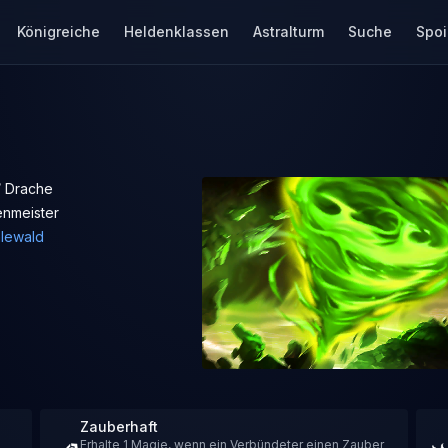
Königreiche
Heldenklassen
Astralturm
Suche
Spoi
/ Drache
nmeister
hlewald
Zauberhaft
Erhalte 1 Magie, wenn ein Verbündeter einen Zauber