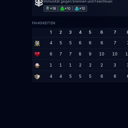
Immunität gegen brennen und Feenfeuer.
×18
×10
×10
FÄHIGKEITEN
1
2
3
4
5
6
7
4
5
5
6
6
6
7
6
7
7
8
9
10
10
1
1
1
1
2
2
2
3
4
4
5
5
5
6
6