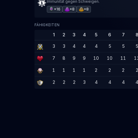
Immunität gegen Schweigen.
×16
×8
×8
FÄHIGKEITEN
1
2
3
4
5
6
7
3
3
4
4
4
5
5
7
8
9
9
10
10
11
1
1
1
1
1
2
2
2
2
2
2
3
4
4
4