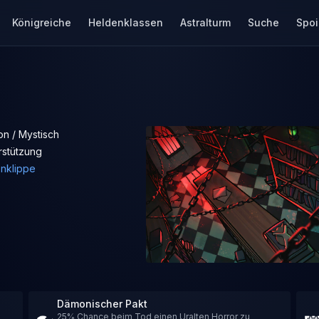
Königreiche
Heldenklassen
Astralturm
Suche
Spoi
n / Mystisch
rstützung
enklippe
Dämonischer Pakt
25% Chance beim Tod einen Uralten Horror zu