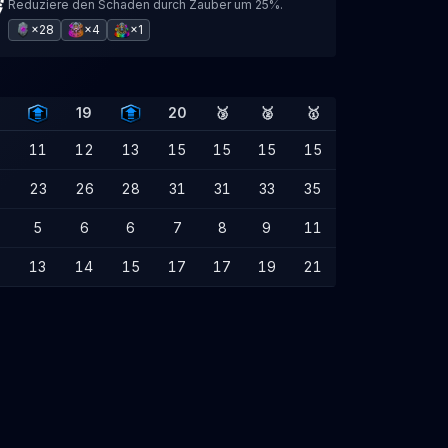
Reduziere den Schaden durch Zauber um 25%.
×28
×4
×1
19
20
🥉
🥈
🥇
11
12
13
15
15
15
15
2
23
26
28
31
31
33
35
5
6
6
7
8
9
11
13
14
15
17
17
19
21