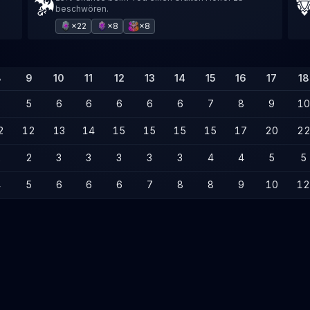
beschwören.
×22
×8
×8
8
9
10
11
12
13
14
15
16
17
18
5
5
6
6
6
6
6
7
8
9
10
2
12
13
14
15
15
15
15
17
20
2
2
2
3
3
3
3
3
4
4
5
5
4
5
6
6
6
7
8
8
9
10
12