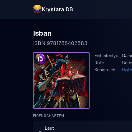
Krystara DB
Isban
ISBN 9781788402583
Einheitentyp
Dämo
13
Rolle
Unte
Königreich
Höll
EIGENSCHAFTEN
Laut