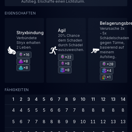
Aufstieg. Erschaffe einen Lichtsturm.
EIGENSCHAFTEN
Belagerungsbr
Verursache 3x
Agil
Stryxbindung
- 5x
20% Chance
Verbündete
Schädelschaden
dem Schaden
Stryx erhalten
gegen Türme,
durch Schädel
2 Leben.
basierend auf
auszuweichen.
meinem
×16
Aufstieg..
×22
×8
×8
×28
×8
×8
×4
×1
FÄHIGKEITEN
1
2
3
4
5
6
7
8
9
10
11
12
13
14
4
4
5
5
5
6
6
7
7
8
8
8
8
8
5
6
7
7
8
8
8
9
9
10
11
12
13
13