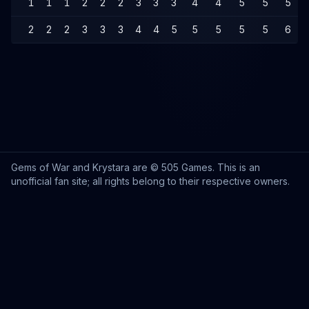
1
1
1
2
2
2
3
3
3
4
4
5
5
5
2
2
2
3
3
3
4
4
5
5
5
5
5
6
Gems of War and Krystara are © 505 Games. This is an
unofficial fan site; all rights belong to their respective owners.