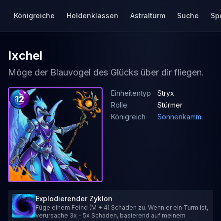
Königreiche
Heldenklassen
Astralturm
Suche
Sp
Ixchel
Möge der Blauvogel des Glücks über dir fliegen.
Einheitentyp
Stryx
12
Rolle
Stürmer
Königreich
Sonnenkamm
Explodierender Zyklon
Füge einem Feind (M + 4) Schaden zu. Wenn er ein Turm ist,
verursache 3x - 5x Schaden, basierend auf meinem