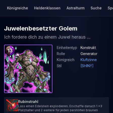
Königreiche
Heldenklassen
Astralturm
Suche
Sp
Juwelenbesetzter Golem
Ich fordere dich zu einem Juwel heraus ...
Einheitentyp
Konstrukt
13
Rolle
Generator
Königreich
Kluftzinne
Stil
[SHINY]
Rubinstrahl
Lass einen Edelstein explodieren. Erschaffe danach 1 x3
Platzhalter und 2 weitere für jeden zerstörten braunen