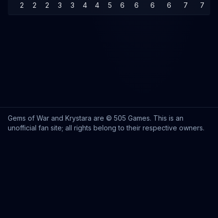
2
2
2
3
3
4
4
5
6
6
6
6
7
7
Gems of War and Krystara are © 505 Games. This is an
unofficial fan site; all rights belong to their respective owners.