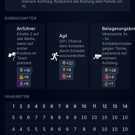
meinem Aufstieg. Reduziere die Rüstung aller Feinde um
10.
EIGENSCHAFTEN
Anführer
Belagerungsbr
Erhalte 3 auf
Verursache 3x
Agil
alle Werte,
- 5x
20% Chance
wenn auf
Schädelschaden
dem Schaden
erster
gegen Türme,
durch Schädel
Position im
basierend auf
auszuweichen.
Team
meinem
platziert.
Aufstieg..
×22
×8
×16
×28
×8
×8
×4
×8
×1
FÄHIGKEITEN
1
2
3
4
5
6
7
8
9
10
11
12
13
14
5
6
6
7
7
8
8
9
9
10
10
10
10
10
4
4
5
5
5
6
6
6
7
8
9
10
10
10