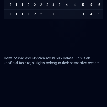
1
1
1
2
2
2
3
3
3
4
4
5
5
5
1
1
1
1
2
2
3
3
3
3
3
3
4
5
Gems of War and Krystara are © 505 Games. This is an
unofficial fan site; all rights belong to their respective owners.