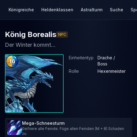
Königreiche
Heldenklassen
Astralturm
Suche
Sp
König Borealis
NPC
Der Winter kommt...
Einheitentyp
Drache /
16
Boss
Rolle
Hexenmeister
Mega-Schneesturm
Gefriere alle Feinde. Füge allen Feinden (M + 8) Schaden
zu.