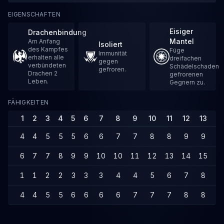
EIGENSCHAFTEN
Eisiger
Drachenbindung
Mantel
Am Anfang
Isoliert
des Kampfes
Füge
Immunität
erhalten alle
dreifachen
gegen
verbündeten
Schädelschaden
gefroren.
Drachen 2
gefrorenen
Leben.
Gegnern zu.
FÄHIGKEITEN
1
2
3
4
5
6
7
8
9
10
11
12
13
14
4
4
5
5
5
6
6
7
7
8
8
9
9
1
6
7
7
8
9
9
10
10
11
12
13
14
15
1
1
1
2
2
3
3
3
4
4
5
6
7
8
9
4
4
5
5
6
6
6
6
7
7
7
8
8
9