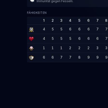
Immunität gegen Fesseln.
FÄHIGKEITEN
1
2
3
4
5
6
7
8
4
5
5
6
6
6
7
7
4
5
5
5
6
6
6
7
1
1
1
2
2
2
3
3
6
6
7
7
8
9
9
9