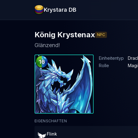
Krystara DB
König Krystenax
NPC
Glänzend!
Einheitentyp
Drac
16
Rolle
Magi
EIGENSCHAFTEN
Flink