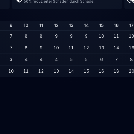
50% reduzierter Schaden durch Schädel.
9
10
11
12
13
14
15
16
17
7
8
8
9
9
9
10
11
13
7
8
9
10
11
12
13
14
1
3
4
4
4
5
5
6
7
8
10
11
12
13
14
15
16
18
2