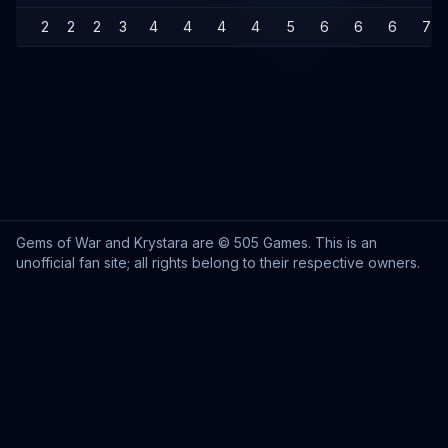
2
2
2
3
4
4
4
4
5
6
6
6
7
Gems of War and Krystara are © 505 Games. This is an
unofficial fan site; all rights belong to their respective owners.