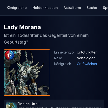
Königreiche
Heldenklassen
Astralturm
Suche
Sp
Lady Morana
Ist ein Todesritter das Gegenteil von einem
Geburtstag?
Einheitentyp
Untot / Ritter
17
Rolle
Verteidiger
Königreich
Gruftwächter
Finales Urteil