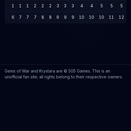
1
1
1
2
2
2
3
3
3
4
4
5
5
5
6
7
7
7
8
8
9
9
9
10
10
10
11
12
Gems of War and Krystara are © 505 Games. This is an
unofficial fan site; all rights belong to their respective owners.