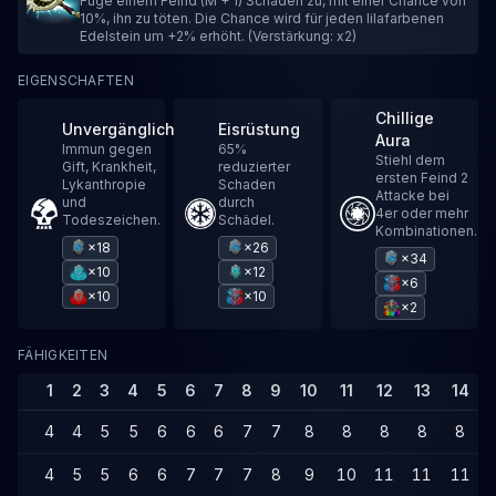
Füge einem Feind (M + 1) Schaden zu, mit einer Chance von
10%, ihn zu töten. Die Chance wird für jeden lilafarbenen
Edelstein um +2% erhöht. (Verstärkung: x2)
EIGENSCHAFTEN
Chillige
Unvergänglich
Eisrüstung
Aura
Immun gegen
65%
Stiehl dem
Gift, Krankheit,
reduzierter
ersten Feind 2
Lykanthropie
Schaden
Attacke bei
und
durch
4er oder mehr
Todeszeichen.
Schädel.
Kombinationen.
×18
×26
×34
×10
×12
×6
×10
×10
×2
FÄHIGKEITEN
1
2
3
4
5
6
7
8
9
10
11
12
13
14
4
4
5
5
6
6
6
7
7
8
8
8
8
8
4
5
5
6
6
7
7
7
8
9
10
11
11
11