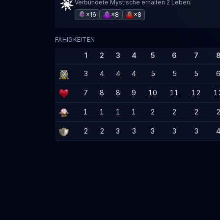
Verbündete Mystische erhalten 2 Leben.
×16
×8
×8
FÄHIGKEITEN
1
2
3
4
5
6
7
3
4
4
4
5
5
5
7
8
8
9
10
11
12
1
1
1
1
1
2
2
2
2
2
3
3
3
3
3