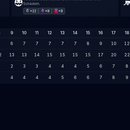
Schädeln.
×22
×8
×8
8
9
10
11
12
13
14
15
16
17
18
6
6
7
7
7
7
7
8
9
10
12
2
13
13
14
15
15
15
15
17
20
22
2
2
3
3
4
4
4
5
6
7
8
4
4
4
4
4
5
6
6
7
8
9