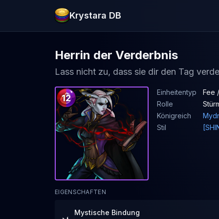
Krystara DB
Herrin der Verderbnis
Lass nicht zu, dass sie dir den Tag verde
Einheitentyp
Fee 
12
Rolle
Stür
Königreich
Mydn
Stil
[SHI
EIGENSCHAFTEN
Mystische Bindung