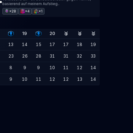
basierend auf meinem Aufstieg..
×28
×4
×1
19
20
🥉
🥈
🥇
13
14
15
17
17
18
19
23
26
28
31
31
32
33
8
9
9
10
11
12
14
9
10
11
12
12
13
14