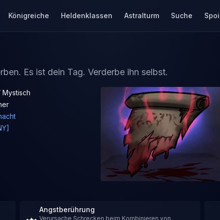
Königreiche
Heldenklassen
Astralturm
Suche
Spoi
rben. Es ist dein Tag. Verderbe ihn selbst.
/ Mystisch
mer
acht
NY]
Angstberührung
Verursache Schrecken beim Kombinieren von