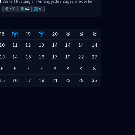
Stelle 1 Rüstung am Anfang jedes Zuges wieder her.
×18
×4
×1
18
19
20
🥉
🥈
🥇
10
11
12
13
14
14
14
14
13
14
15
16
17
19
22
27
6
6
7
7
8
8
8
8
15
16
17
19
21
23
28
35