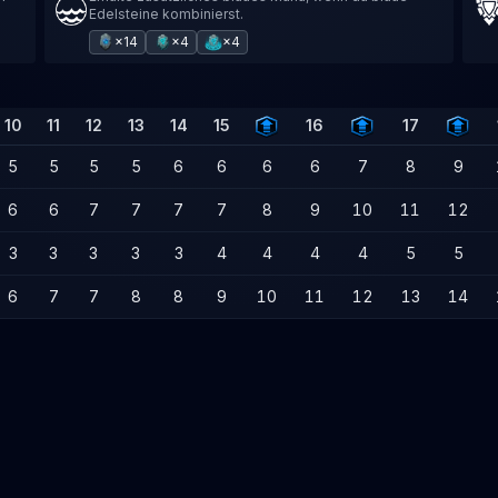
Edelsteine kombinierst.
×14
×4
×4
10
11
12
13
14
15
16
17
5
5
5
5
6
6
6
6
7
8
9
6
6
7
7
7
7
8
9
10
11
12
3
3
3
3
3
4
4
4
4
5
5
6
7
7
8
8
9
10
11
12
13
14