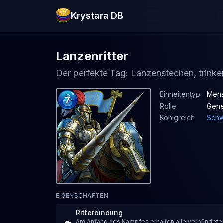
Krystara DB
Lanzenritter
Der perfekte Tag: Lanzenstechen, trinke
Einheitentyp
Mensc
7
Rolle
Gene
Königreich
Schw
EIGENSCHAFTEN
Ritterbindung
Am Anfang des Kampfes erhalten alle verbündete