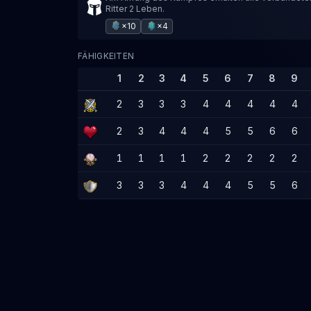
Ritter 2 Leben.
×10
×4
FÄHIGKEITEN
1
2
3
4
5
6
7
8
9
2
3
3
3
4
4
4
4
4
2
3
4
4
4
5
5
6
6
1
1
1
1
2
2
2
2
2
3
3
3
4
4
4
5
5
6