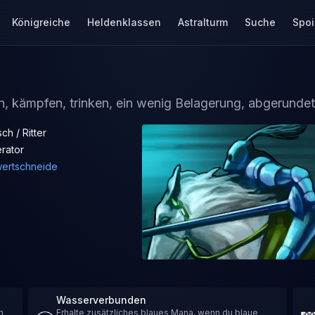
Königreiche
Heldenklassen
Astralturm
Suche
Spoi
n, kämpfen, trinken, ein wenig Belagerung, abgerundet 
h / Ritter
rator
ertschneide
Wasserverbunden
n
Erhalte zusätzliches blaues Mana, wenn du blaue