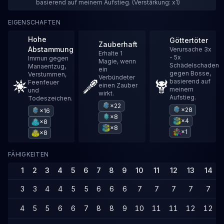
basierend auf meinem Aufstieg. (Verstärkung: x1)
EIGENSCHAFTEN
Hohe
Göttertöter
Zauberhaft
Abstammung
Verursache 3x
Erhalte 1
- 5x
Immun gegen
Magie, wenn
Schädelschaden
Manaentzug,
ein
gegen Bosse,
Verstummen,
Verbündeter
basierend auf
Feenfeuer
einen Zauber
meinem
und
wirkt.
Aufstieg.
Todeszeichen.
×22
×28
×16
×8
×4
×8
×8
×1
×8
FÄHIGKEITEN
1
2
3
4
5
6
7
8
9
10
11
12
13
14
3
3
4
4
5
5
6
6
6
7
7
7
7
7
4
5
5
6
6
7
8
8
9
10
11
11
12
12