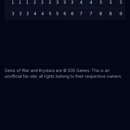
1
1
1
2
2
2
3
3
3
4
4
5
5
5
3
3
3
4
4
5
5
6
6
7
7
8
8
9
Gems of War and Krystara are © 505 Games. This is an
unofficial fan site; all rights belong to their respective owners.