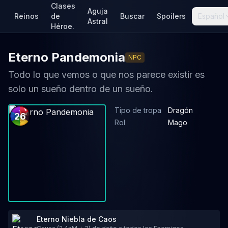
Clases
Aguja
Reinos
de
Buscar
Spoilers
Español
Astral
Héroe.
Eterno Pandemonia
NPC
Todo lo que vemos o que nos parece existir es
solo un sueño dentro de un sueño.
Tipo de tropa
Dragón
26
Rol
Mago
Eterno Niebla de Caos