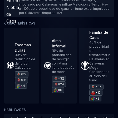
Causa (2.4xM + 3) de daño a todos los Enemigos,
impulsado por Calaveras, e inflige Maldición y Terror. Hay
un 10% de probabilidad de ganar un turno extra, impulsado
por Calaveras. (Impulso: x2)
CARACTERÍSTICAS
Familia de
Caos
Alma
40% de
Escamas
Infernal
probabilidad
Duras
15% de
de
30% de
probabilidad
transformar 2
reduccion de
de resurgir
Calaveras en
daño por
con Mana
Calaveras
Calaveras.
lleno después
Mega
de morir.
Condenadas
×22
al inicio del
×32
×16
turno.
×24
×4
×36
×6
×12
×8
HABILIDADES