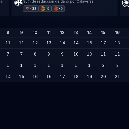
a.
30% de reduccion de daño por Calaveras.
×32
×9
×9
8
9
10
11
12
13
14
15
16
11
11
12
13
14
14
15
17
18
7
7
8
9
9
10
10
11
11
1
1
1
1
1
1
1
2
2
14
15
16
16
17
18
19
20
21