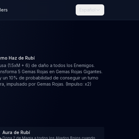
lers
Español
erno Haz de Rubí
sa (1.5xM + 6) de daño a todos los Enemigos.
ansforma 5 Gemas Rojas en Gemas Rojas Gigantes.
y un 10% de probabilidad de conseguir un turno
ra, impulsado por Gemas Rojas. (Impulso: x2)
Aura de Rubí
Dona 2 de Magia a todos los Aliados Rojos cuando