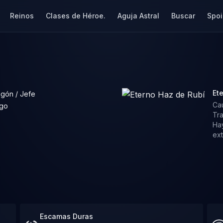
Reinos
Clases de Héroe.
Aguja Astral
Buscar
Spoi
Et
gón / Jefe
Cau
go
Tr
Ha
ext
Escamas Duras