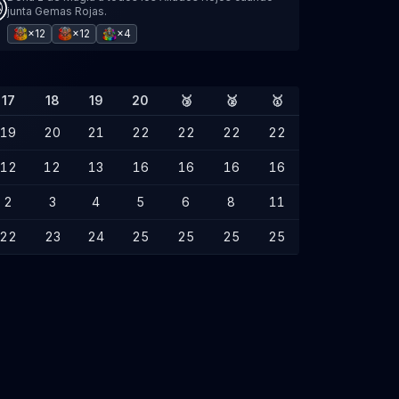
junta Gemas Rojas.
×12
×12
×4
17
18
19
20
🥉
🥈
🥇
19
20
21
22
22
22
22
12
12
13
16
16
16
16
2
3
4
5
6
8
11
22
23
24
25
25
25
25