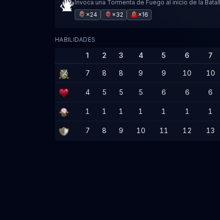
Invoca una Tormenta de Fuego al inicio de la Batall
×24
×32
×16
HABILIDADES
1
2
3
4
5
6
7
7
8
8
9
9
10
10
4
5
5
5
6
6
6
1
1
1
1
1
1
1
7
8
9
10
11
12
13