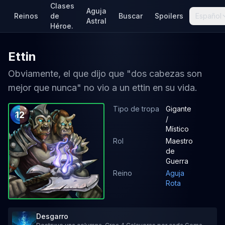
Clases
Aguja
Reinos
de
Buscar
Spoilers
Español
Astral
Héroe.
Ettin
Obviamente, el que dijo que "dos cabezas son
mejor que nunca" no vio a un ettin en su vida.
Tipo de tropa
Gigante
12
/
Místico
Rol
Maestro
de
Guerra
Reino
Aguja
Rota
Desgarro