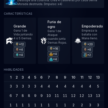
Destruye una columna. Crea 4 Calaveras por cada Gema
Morada destruida. (Impulso: x4)
CARACTERÍSTICAS
Furia de
Grande
Empoderado
ogro
Gana 1 de
Empieza la
Gana 1 de
Vida juntando
batalla con
Ataque
4 o 5 Gemas.
Mana lleno.
cuando junta
Gemas Rojas.
×12
×20
×16
×4
×6
×4
×4
×2
×4
HABILIDADES
1
2
3
4
5
6
7
8
9
10
11
12
13
14
3
3
3
3
3
4
4
4
4
4
4
4
5
5
6
7
8
8
9
9
10
11
11
12
12
13
13
1
1
1
1
1
1
1
1
1
1
2
2
3
3
4