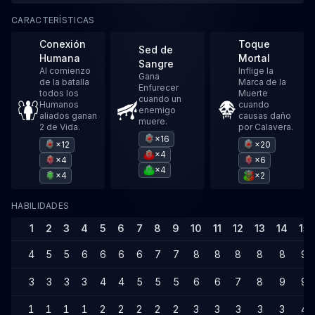
CARACTERÍSTICAS
Conexión
Toque
Sed de
Humana
Mortal
Sangre
Al comienzo
Inflige la
Gana
de la batalla
Marca de la
Enfurecer
todos los
Muerte
cuando un
Humanos
cuando
enemigo
aliados ganan
causas daño
muere.
2 de Vida.
por Calavera.
×16
×12
×20
×4
×4
×6
×4
×4
×2
HABILIDADES
1
2
3
4
5
6
7
8
9
10
11
12
13
14
15
4
5
5
6
6
6
6
7
7
8
8
8
8
8
9
3
3
3
3
4
4
5
5
5
6
6
7
8
9
9
1
1
1
1
2
2
2
2
2
3
3
3
3
3
4