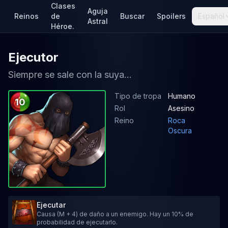
Clases
Aguja
Reinos
de
Buscar
Spoilers
Español
Astral
Héroe.
Ejecutor
Siempre se sale con la suya...
Tipo de tropa
Humano
10
Rol
Asesino
Reino
Roca
Oscura
Ejecutar
Causa (M + 4) de daño a un enemigo. Hay un 10% de
probabilidad de ejecutarlo.