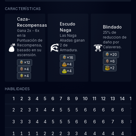
CARACTERÍSTICAS
Caza-
Escudo
Recompensas
Blindado
Naga
Gana 2x - 6x
25% de
en la
Las Naga
reduccion de
Puntuación de
Aliadas ganan
daño por
Recompensa,
2 de
Calaveras.
basado en su
Armadura.
×20
ascensión.
×16
×6
×12
×4
×2
×4
×4
×4
HABILIDADES
1
2
3
4
5
6
7
8
9
10
11
12
13
14
15
2
2
3
3
4
4
5
5
5
6
6
6
6
6
7
3
3
3
4
4
5
5
5
6
6
6
6
7
8
8
1
1
1
1
2
2
2
3
3
4
4
4
4
4
5