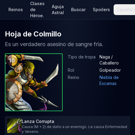
Clases
Aguja
Reinos
de
Buscar
Spoilers
Español
Astral
Héroe.
Hoja de Colmillo
Es un verdadero asesino de sangre fría.
Tipo de tropa
Naga /
10
Caballero
Rol
Golpeador
Reino
Niebla de
Escamas
Lanza Corrupta
Causa (M + 2) de daño a un enemigo. Le causa Enfermedad
y Veneno.