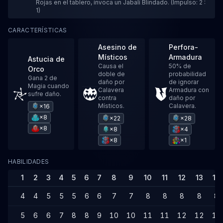
Rojas en el tablero, invoca un Jabalí Blindado. (Impulso: 2 :
1)
CARACTERÍSTICAS
Asesino de
Perfora-
Místicos
Armadura
Astucia de
Causa el
50% de
Orco
doble de
probabilidad
Gana 2 de
daño por
de ignorar
Magia cuando
Calavera
Armadura con
sufre daño.
contra
daño por
Místicos.
Calavera.
×16
×8
×22
×28
×8
×8
×4
×8
×1
HABILIDADES
1
2
3
4
5
6
7
8
9
10
11
12
13
14
4
4
5
5
5
6
6
7
7
8
8
8
8
8
5
6
6
7
8
8
9
10
10
11
11
12
12
13