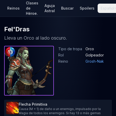
Clases
Aguja
Reinos
de
Buscar
Spoilers
Español
Astral
Héroe.
Fel'Dras
Lleva un Orco al lado oscuro.
Tipo de tropa
Orco
13
Rol
Golpeador
Reino
Grosh-Nak
Flecha Primitiva
Causa (M + 1) de daño a un enemigo, impulsado por la
Magia de todos los enemigos. Si hay 13 o más gemas