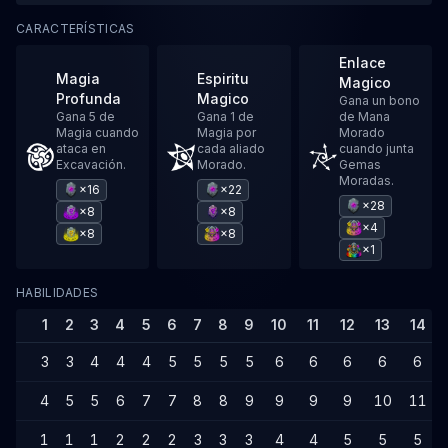
CARACTERÍSTICAS
Enlace
Magia
Espiritu
Magico
Profunda
Magico
Gana un bono
Gana 5 de
Gana 1 de
de Mana
Magia cuando
Magia por
Morado
ataca en
cada aliado
cuando junta
Excavación.
Morado.
Gemas
Moradas.
×16
×22
×28
×8
×8
×4
×8
×8
×1
HABILIDADES
1
2
3
4
5
6
7
8
9
10
11
12
13
14
3
3
4
4
4
5
5
5
5
6
6
6
6
6
4
5
5
6
7
7
8
8
9
9
9
9
10
11
1
1
1
2
2
2
3
3
3
4
4
5
5
5