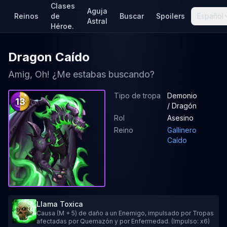
Clases
Aguja
Reinos
de
Buscar
Spoilers
Español
Astral
Héroe.
Dragon Caído
Amig, Oh! ¿Me estabas buscando?
Tipo de tropa
Demonio
13
/ Dragón
Rol
Asesino
Reino
Gallinero
Caído
Llama Toxica
Causa (M + 5) de daño a un Enemigo, impulsado por Tropas
afectadas por Quemazón y por Enfermedad. (Impulso: x6)