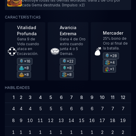
Destruye todas las Gemas Moradas. Gana 2 de Oro por
cada Gema destruida. (Impulso: x2)
CARACTERÍSTICAS
Vitalidad
Avaricia
Mercader
Profunda
Extrema
25% bono de
Gana 9 de
Gana 4 de Oro
Oro al final de
Vida cuando
extra cuando
la batalla.
ataca en
junta 4 o 5
Excavación.
Gemas.
×28
×16
×22
×4
×8
×8
×1
×8
×8
HABILIDADES
1
2
3
4
5
6
7
8
9
10
11
12
13
4
4
4
5
5
5
6
6
6
7
7
7
7
8
9
10
11
12
13
14
15
16
17
18
19
2
1
1
1
1
1
1
1
1
1
2
2
2
2