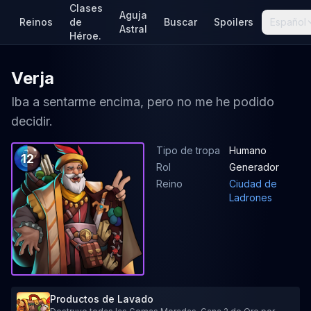
Clases
Aguja
Reinos
de
Buscar
Spoilers
Español
Astral
Héroe.
Verja
Iba a sentarme encima, pero no me he podido
decidir.
Tipo de tropa
Humano
12
Rol
Generador
Reino
Ciudad de
Ladrones
Productos de Lavado