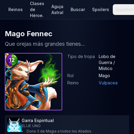
Clases
Aguja
Reinos
de
Buscar
Spoilers
Español
Astral
Héroe.
Mago Fennec
Que orejas más grandes tienes...
Tipo de tropa
Lobo de
12
Guerra /
Místico
Rol
Mago
Reino
Vulpacea
Garra Espiritual
ELIJE UNO
Dona 3 de Magia a todos los Aliados.