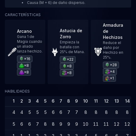
Causa (M + 6) de daño disperso.
CARACTERÍSTICAS
Armadura
Astucia de
Arcano
de
Zorro
Gana 1 de
Hechizos
Magia cuando
Empieza la
Reduce el
un aliado
batalla con
daño por
lanza hechizo.
25% de Mana.
Hechizo en
25%.
×16
×22
×28
×8
×8
×4
×8
×8
×1
HABILIDADES
1
2
3
4
5
6
7
8
9
10
11
12
13
14
4
4
5
5
5
6
6
7
7
8
8
8
8
8
5
6
6
7
8
8
9
9
9
10
11
11
12
12
1
1
1
2
2
2
3
3
3
4
5
6
6
7