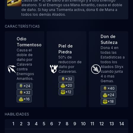
Causa (M + 3) de daño a un Enemigo y a otro Enemigo
aleatorio. Si el Enemigo usa Mana Amarillo, causa el doble
de daño. Si hay una Tormenta activa, dona 6 de Mana a
todos los demás Aliados.
CARACTERÍSTICAS
Don de
Odio
Sutileza
Tormentoso
Piel de
Dona 4 en
Causa el
Piedra
todas las
doble de
50% de
Estadísticas a
daño por
reduccion de
todos los
Calavera
daño por
Aliados Stryx
contra
Calaveras.
cuando junta
Enemigos
4 o mas
Amarillos.
×32
Gemas.
×20
×24
×40
×12
×32
×24
×16
×18
HABILIDADES
1
2
3
4
5
6
7
8
9
10
11
12
13
14
1