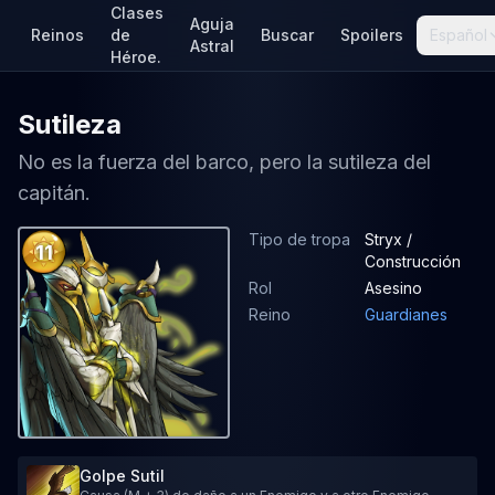
Clases
Aguja
Reinos
de
Buscar
Spoilers
Español
Astral
Héroe.
Sutileza
No es la fuerza del barco, pero la sutileza del
capitán.
Tipo de tropa
Stryx /
11
Construcción
Rol
Asesino
Reino
Guardianes
Golpe Sutil