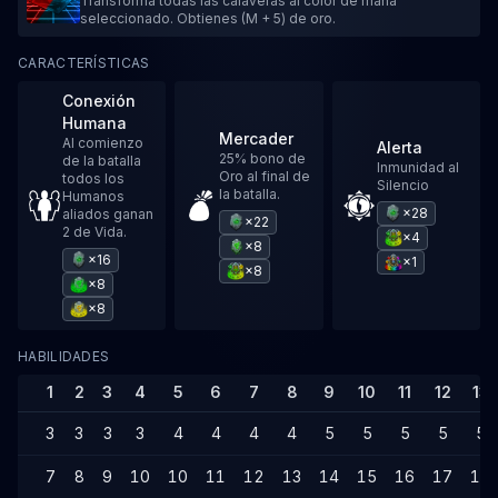
Transforma todas las calaveras al color de maná
seleccionado. Obtienes (M + 5) de oro.
CARACTERÍSTICAS
Conexión
Humana
Mercader
Al comienzo
Alerta
25% bono de
de la batalla
Inmunidad al
Oro al final de
todos los
Silencio
la batalla.
Humanos
×28
aliados ganan
×22
2 de Vida.
×4
×8
×16
×1
×8
×8
×8
HABILIDADES
1
2
3
4
5
6
7
8
9
10
11
12
13
3
3
3
3
4
4
4
4
5
5
5
5
5
7
8
9
10
10
11
12
13
14
15
16
17
17