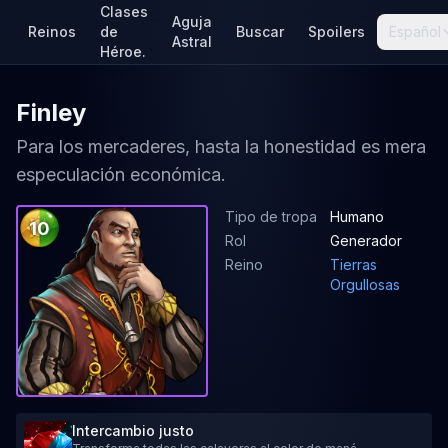
Clases
Aguja
Reinos
de
Buscar
Spoilers
Español
Astral
Héroe.
Finley
Para los mercaderes, hasta la honestidad es mera
especulación económica.
Tipo de tropa
Humano
10
Rol
Generador
Reino
Tierras
Orgullosas
Intercambio justo