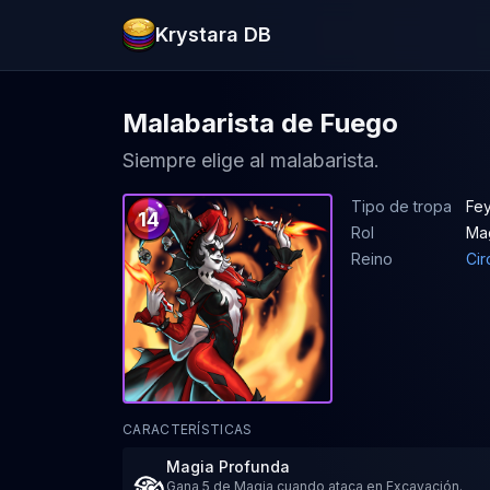
Krystara DB
Malabarista de Fuego
Siempre elige al malabarista.
Tipo de tropa
Fey
14
Rol
Ma
Reino
Cir
CARACTERÍSTICAS
Magia Profunda
Gana 5 de Magia cuando ataca en Excavación.