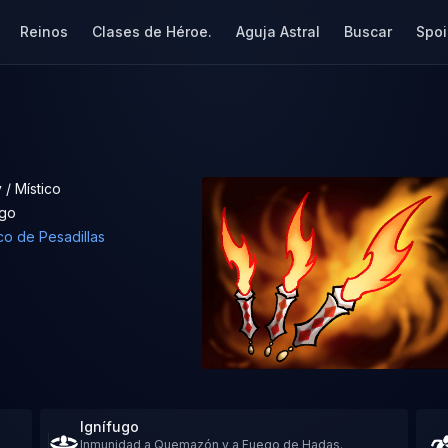
Reinos
Clases de Héroe.
Aguja Astral
Buscar
Spoi
 / Místico
go
co de Pesadillas
Ignífugo
Inmunidad a Quemazón y a Fuego de Hadas.