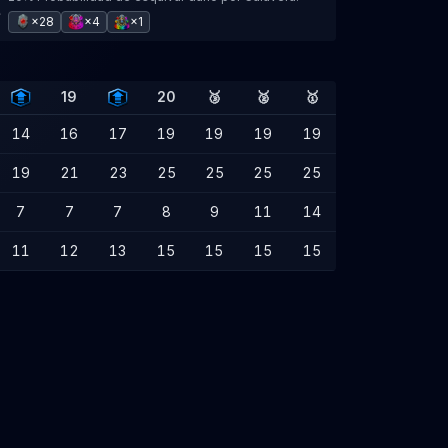
×28
×4
×1
19
20
🥉
🥈
🥇
14
16
17
19
19
19
19
19
21
23
25
25
25
25
7
7
7
8
9
11
14
11
12
13
15
15
15
15