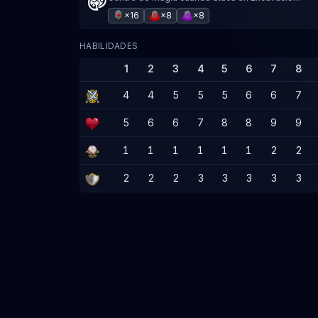
×16
×8
×8
HABILIDADES
1
2
3
4
5
6
7
8
4
4
5
5
5
6
6
7
5
6
6
7
8
8
9
9
1
1
1
1
1
1
2
2
2
2
2
3
3
3
3
3