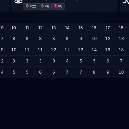
×22
×8
×8
9
10
11
12
13
14
15
16
17
18
7
8
8
8
8
8
9
10
12
13
9
10
11
11
12
12
12
14
16
18
2
3
3
3
3
4
5
5
6
7
4
5
5
6
6
7
7
8
9
10