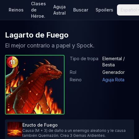
Clases
Aguja
Reinos
de
Buscar
Spoilers
Español
Astral
Héroe.
Lagarto de Fuego
El mejor contrario a papel y Spock.
Tipo de tropa
Elemental /
11
Bestia
Rol
Generador
Reino
Aguja Rota
Eructo de Fuego
Causa (M + 3) de daño a un enemigo aleatorio y le causa
también Quemazón. Crea 3 Gemas Ardientes.