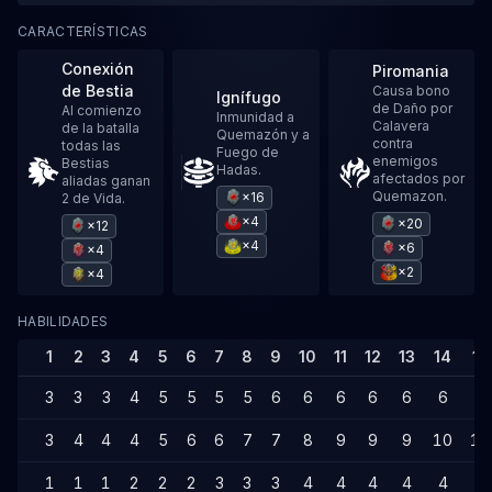
CARACTERÍSTICAS
Conexión
Piromania
de Bestia
Causa bono
Ignífugo
de Daño por
Al comienzo
Inmunidad a
Calavera
de la batalla
Quemazón y a
contra
todas las
Fuego de
enemigos
Bestias
Hadas.
afectados por
aliadas ganan
Quemazon.
×16
2 de Vida.
×4
×20
×12
×4
×6
×4
×2
×4
HABILIDADES
1
2
3
4
5
6
7
8
9
10
11
12
13
14
15
3
3
3
4
5
5
5
5
6
6
6
6
6
6
7
3
4
4
4
5
6
6
7
7
8
9
9
9
10
10
1
1
1
2
2
2
3
3
3
4
4
4
4
4
5