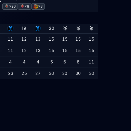
×26
×8
×3
19
20
🥉
🥈
🥇
11
12
13
15
15
15
15
11
12
13
15
15
15
15
4
4
4
5
6
8
11
23
25
27
30
30
30
30