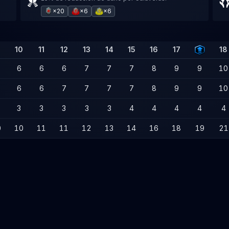
×20
×6
×6
10
11
12
13
14
15
16
17
18
6
6
6
7
7
7
8
9
9
10
6
6
7
7
7
7
8
9
9
10
3
3
3
3
3
4
4
4
4
4
0
10
11
11
12
13
14
16
18
19
21