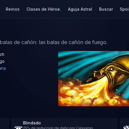
Reinos
Clases de Héroe.
Aguja Astral
Buscar
Spoi
balas de cañón: las balas de cañón de fuego.
ch
go
ana
Blindado
25% de reduccion de daño por Calaveras.