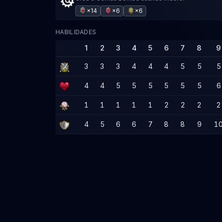
×14
×6
×6
HABILIDADES
1
2
3
4
5
6
7
8
9
3
3
3
4
4
4
5
5
5
4
4
5
5
5
5
5
5
6
1
1
1
1
1
2
2
2
2
4
5
6
6
7
8
8
9
1