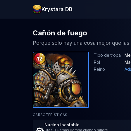
Krystara DB
Cañón de fuego
Porque solo hay una cosa mejor que las 
Tipo de tropa
Me
12
Rol
Ma
Reino
Ad
CARACTERÍSTICAS
Nucleo Inestable
Crea 3 Gemas Bomba cuando muere.