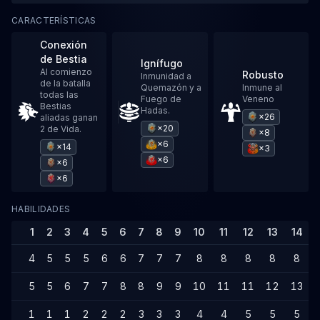
CARACTERÍSTICAS
Conexión
de Bestia
Ignífugo
Al comienzo
Robusto
Inmunidad a
de la batalla
Quemazón y a
Inmune al
todas las
Fuego de
Veneno
Bestias
Hadas.
×26
aliadas ganan
×20
2 de Vida.
×8
×6
×14
×3
×6
×6
×6
HABILIDADES
1
2
3
4
5
6
7
8
9
10
11
12
13
14
4
5
5
5
6
6
7
7
7
8
8
8
8
8
5
5
6
7
7
8
8
9
9
10
11
11
12
13
1
1
1
2
2
2
3
3
3
4
4
5
5
5