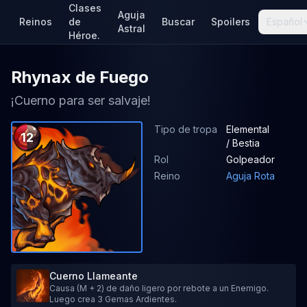
Clases
Aguja
Reinos
de
Buscar
Spoilers
Español
Astral
Héroe.
Rhynax de Fuego
¡Cuerno para ser salvaje!
Tipo de tropa
Elemental
12
/ Bestia
Rol
Golpeador
Reino
Aguja Rota
Cuerno Llameante
Causa (M + 2) de daño ligero por rebote a un Enemigo.
Luego crea 3 Gemas Ardientes.