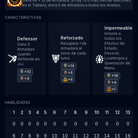
Gana (M + 3) de Armadura. Si hay 13 o más Gemas Marrones
en el Tablero, dona 5 de Armadura a todos los Aliados.
CARACTERÍSTICAS
Impermeable
Inmune a
Reforzado
Defensor
todos los
Recupera 1 de
Efectos de
Gana 3
Armadura al
Estado,
Armadura
inicio de cada
Devorar,
cuando
turno
Licantropia y
defiende en
Quemazón de
JvJ.
×14
Mana.
×10
×4
×18
×4
×4
×4
×1
HABILIDADES
1
2
3
4
5
6
7
8
9
10
11
12
13
0
0
0
0
0
0
0
0
0
0
0
0
0
6
7
8
9
9
10
10
11
12
13
14
15
16