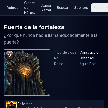
Clases
Aguja
Reinos
de
Buscar
Spoilers
Español
Astral
Héroe.
Puerta de la fortaleza
¿Por qué nunca nadie llama educadamente a la
puerta?
Tipo de tropa
Construcción
9
Rol
Defensor
Reino
Aguja Rota
Reforzar