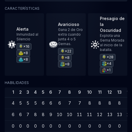
CARACTERÍSTICAS
Presagio de
Avaricioso
la
Alerta
Gana 2 de Oro
Oscuridad
Inmunidad al
extra cuando
Explota una
Silencio
junta 4 o 5
Gema Morada
Gemas.
al inicio de la
×16
batalla.
×22
×8
×28
×8
×8
×4
×8
×1
HABILIDADES
1
2
3
4
5
6
7
8
9
10
11
12
13
14
4
5
5
5
6
6
6
7
7
8
8
8
8
8
6
6
7
8
8
9
10
10
11
11
12
13
13
14
0
0
0
0
0
0
0
0
0
0
0
0
0
0