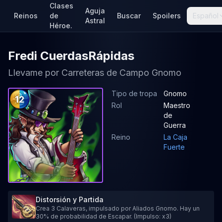
Clases
Aguja
Reinos
de
Buscar
Spoilers
Español
Astral
Héroe.
Fredi CuerdasRápidas
Llevame por Carreteras de Campo Gnomo
Tipo de tropa
Gnomo
12
Rol
Maestro
de
Guerra
Reino
La Caja
Fuerte
Distorsión y Partida
Crea 3 Calaveras, impulsado por Aliados Gnomo. Hay un
30% de probabilidad de Escapar. (Impulso: x3)