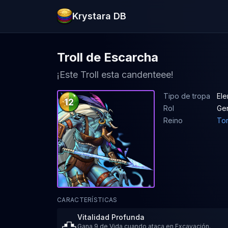
Krystara DB
Troll de Escarcha
¡Este Troll esta candenteee!
Tipo de tropa
Ele
12
Rol
Ge
Reino
To
CARACTERÍSTICAS
Vitalidad Profunda
Gana 9 de Vida cuando ataca en Excavación.