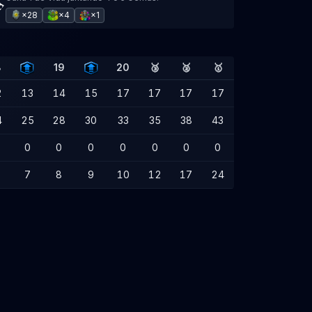
×28
×4
×1
8
19
20
🥉
🥈
🥇
2
13
14
15
17
17
17
17
4
25
28
30
33
35
38
43
0
0
0
0
0
0
0
7
8
9
10
12
17
24