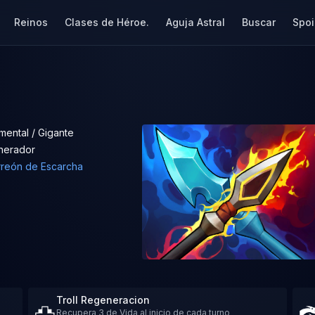
Reinos
Clases de Héroe.
Aguja Astral
Buscar
Spoi
mental / Gigante
nerador
rreón de Escarcha
Troll Regeneracion
Recupera 3 de Vida al inicio de cada turno