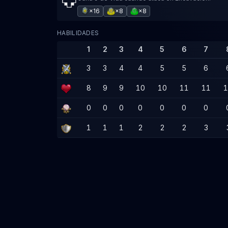
×16
×8
×8
HABILIDADES
1
2
3
4
5
6
7
3
3
4
4
5
5
6
8
9
9
10
10
11
11
0
0
0
0
0
0
0
1
1
1
2
2
2
3