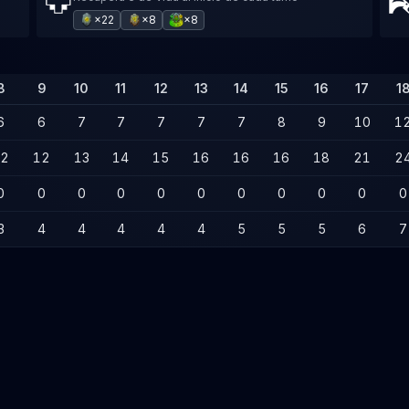
×22
×8
×8
8
9
10
11
12
13
14
15
16
17
1
6
6
7
7
7
7
7
8
9
10
1
12
12
13
14
15
16
16
16
18
21
2
0
0
0
0
0
0
0
0
0
0
0
3
4
4
4
4
4
5
5
5
6
7