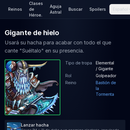
Clases
Aguja
Reinos
de
Buscar
Spoilers
Español
Astral
Héroe.
Gigante de hielo
Usará su hacha para acabar con todo el que
cante "Suéltalo" en su presencia.
Tipo de tropa
Elemental
9
/ Gigante
Rol
Golpeador
Reino
Bastión de
la
Tormenta
Lanzar hacha