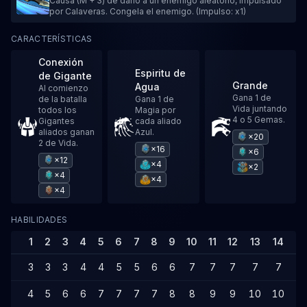
Causa (M + 3) de daño a un enemigo aleatorio, impulsado
por Calaveras. Congela el enemigo. (Impulso: x1)
CARACTERÍSTICAS
Conexión
Espiritu de
de Gigante
Grande
Agua
Al comienzo
Gana 1 de
de la batalla
Gana 1 de
Vida juntando
todos los
Magia por
4 o 5 Gemas.
Gigantes
cada aliado
aliados ganan
Azul.
×20
2 de Vida.
×16
×6
×12
×4
×2
×4
×4
×4
HABILIDADES
1
2
3
4
5
6
7
8
9
10
11
12
13
14
15
3
3
3
4
4
5
5
6
6
7
7
7
7
7
8
4
5
6
6
7
7
7
7
8
8
9
9
10
10
1