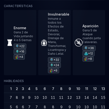
CARACTERÍSTICAS
Invulnerable
Inmune a
todos los
Aparición
Efectos de
Enorme
Estado,
Gana 5 de
Gana 2 de
Devorar,
Ataque
Vida juntando
Drenaje de
cuando junta
4 o 5 Gemas
Mana,
Calaveras.
Transformar,
×22
×36
Licantropia y
×16
×12
Daño Letal.
×4
×8
×32
×24
×6
HABILIDADES
1
2
3
4
5
6
7
8
9
10
11
12
13
7
8
9
9
10
10
11
11
12
13
14
14
15
5
6
6
7
7
8
8
9
9
10
10
10
11