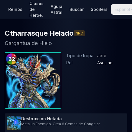
Clases
Aguja
Reinos
de
Buscar
Spoilers
Español
Astral
Héroe.
Ctharrasque Helado
NPC
Gargantua de Hielo
Tipo de tropa
Jefe
32
Rol
Asesino
Destrucción Helada
Mata un Enemigo. Crea 6 Gemas de Congelar.