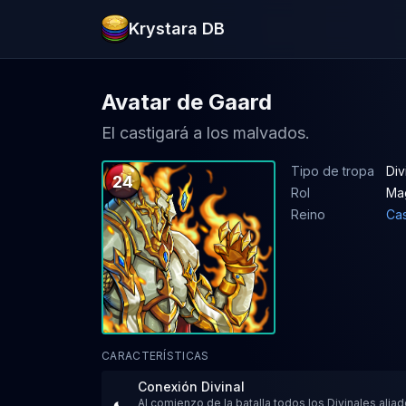
Krystara DB
Avatar de Gaard
El castigará a los malvados.
Tipo de tropa
Div
24
Rol
Ma
Reino
Ca
CARACTERÍSTICAS
Conexión Divinal
Al comienzo de la batalla todos los Divinales alia