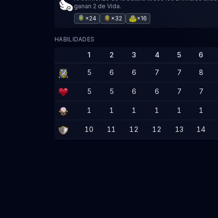
ganan 2 de Vida.
×24
×32
×16
HABILIDADES
1
2
3
4
5
6
5
6
6
7
7
8
5
5
6
6
7
7
1
1
1
1
1
1
10
11
12
12
13
14