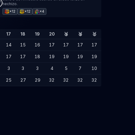
hechizo.
×12
×12
×4
17
18
19
20
🥉
🥈
🥇
14
15
16
17
17
17
17
17
17
18
19
19
19
19
3
3
3
4
5
7
10
25
27
29
32
32
32
32