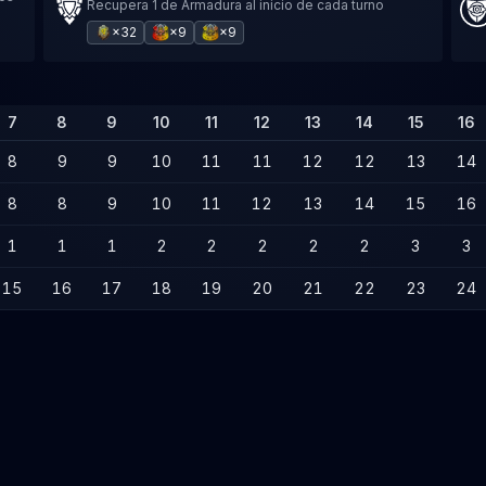
Recupera 1 de Armadura al inicio de cada turno
×32
×9
×9
7
8
9
10
11
12
13
14
15
16
8
9
9
10
11
11
12
12
13
14
8
8
9
10
11
12
13
14
15
16
1
1
1
2
2
2
2
2
3
3
15
16
17
18
19
20
21
22
23
24