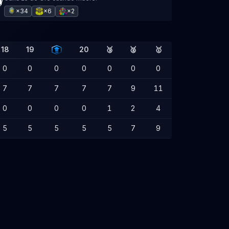
×34
×6
×2
18
19
20
🥉
🥈
🥇
0
0
0
0
0
0
0
7
7
7
7
7
9
11
0
0
0
0
1
2
4
5
5
5
5
5
7
9