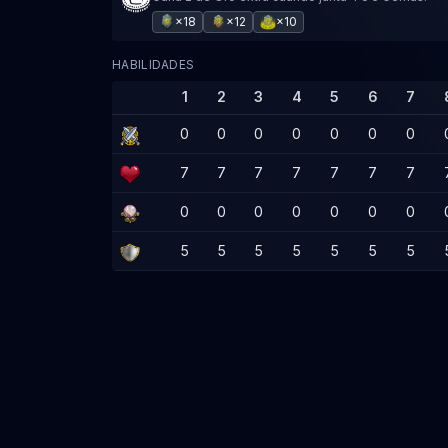
×18
×12
×10
HABILIDADES
1
2
3
4
5
6
7
0
0
0
0
0
0
0
7
7
7
7
7
7
7
0
0
0
0
0
0
0
5
5
5
5
5
5
5