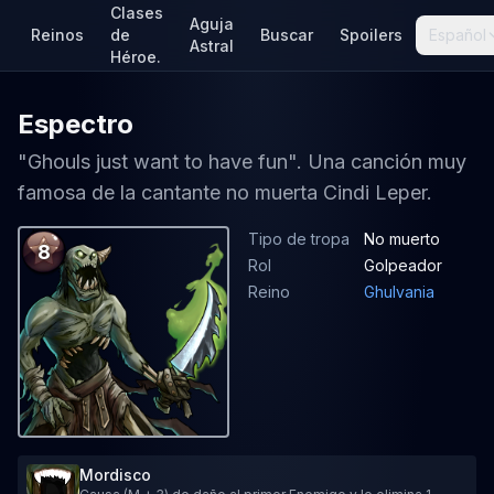
Clases
Aguja
Reinos
de
Buscar
Spoilers
Español
Astral
Héroe.
Espectro
"Ghouls just want to have fun". Una canción muy
famosa de la cantante no muerta Cindi Leper.
Tipo de tropa
No muerto
8
Rol
Golpeador
Reino
Ghulvania
Mordisco