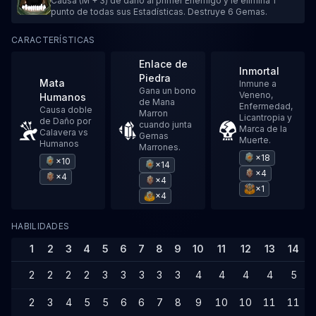
Causa (M + 3) de daño al primer Enemigo y le elimina 1
punto de todas sus Estadísticas. Destruye 6 Gemas.
CARACTERÍSTICAS
Enlace de
Inmortal
Piedra
Mata
Inmune a
Gana un bono
Veneno,
Humanos
de Mana
Enfermedad,
Causa doble
Marron
Licantropia y
de Daño por
cuando junta
Marca de la
Calavera vs
Gemas
Muerte.
Humanos
Marrones.
×18
×10
×14
×4
×4
×4
×1
×4
HABILIDADES
1
2
3
4
5
6
7
8
9
10
11
12
13
14
2
2
2
2
3
3
3
3
3
4
4
4
4
5
2
3
4
5
5
6
6
7
8
9
10
10
11
11