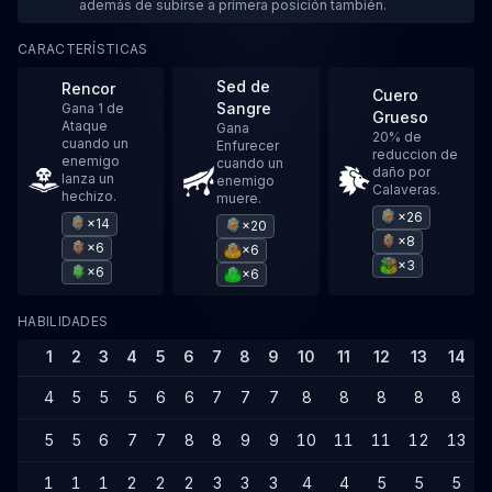
además de subirse a primera posición también.
CARACTERÍSTICAS
Sed de
Rencor
Cuero
Sangre
Gana 1 de
Grueso
Ataque
Gana
20% de
cuando un
Enfurecer
reduccion de
enemigo
cuando un
daño por
lanza un
enemigo
Calaveras.
hechizo.
muere.
×26
×14
×20
×8
×6
×6
×3
×6
×6
HABILIDADES
1
2
3
4
5
6
7
8
9
10
11
12
13
14
4
5
5
5
6
6
7
7
7
8
8
8
8
8
5
5
6
7
7
8
8
9
9
10
11
11
12
13
1
1
1
2
2
2
3
3
3
4
4
5
5
5