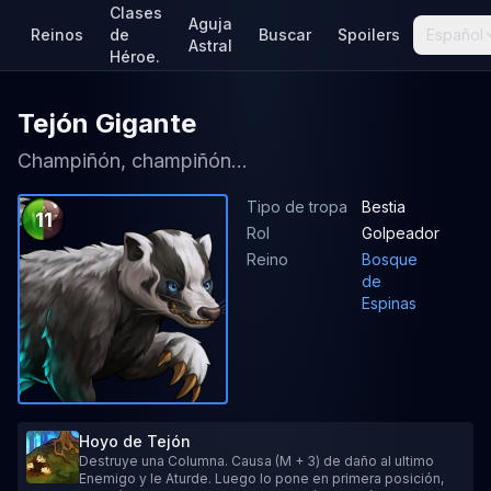
Clases
Aguja
Reinos
de
Buscar
Spoilers
Español
Astral
Héroe.
Tejón Gigante
Champiñón, champiñón...
Tipo de tropa
Bestia
11
Rol
Golpeador
Reino
Bosque
de
Espinas
Hoyo de Tejón
Destruye una Columna. Causa (M + 3) de daño al ultimo
Enemigo y le Aturde. Luego lo pone en primera posición,