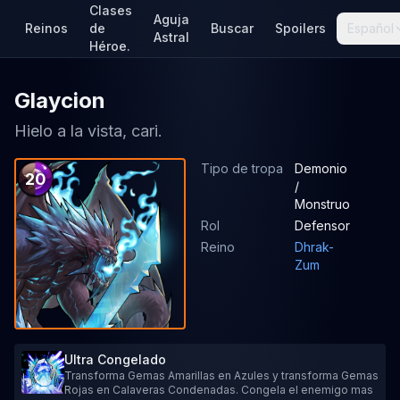
Clases
Aguja
Reinos
de
Buscar
Spoilers
Español
Astral
Héroe.
Glaycion
Hielo a la vista, cari.
Tipo de tropa
Demonio
20
/
Monstruo
Rol
Defensor
Reino
Dhrak-
Zum
Ultra Congelado
Transforma Gemas Amarillas en Azules y transforma Gemas
Rojas en Calaveras Condenadas. Congela el enemigo mas