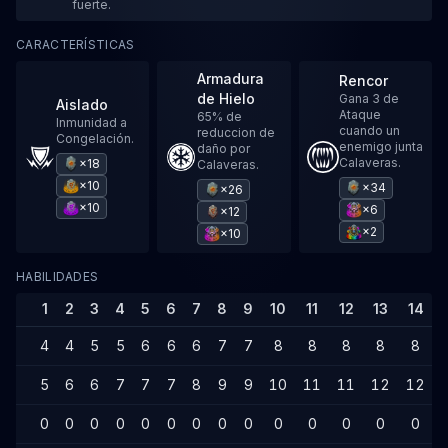
fuerte.
CARACTERÍSTICAS
Armadura
Rencor
de Hielo
Gana 3 de
Aislado
Ataque
65% de
Inmunidad a
cuando un
reduccion de
Congelación.
enemigo junta
daño por
Calaveras.
×18
Calaveras.
×10
×34
×26
×10
×6
×12
×2
×10
HABILIDADES
1
2
3
4
5
6
7
8
9
10
11
12
13
14
4
4
5
5
6
6
6
7
7
8
8
8
8
8
5
6
6
7
7
7
8
9
9
10
11
11
12
12
0
0
0
0
0
0
0
0
0
0
0
0
0
0