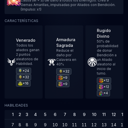
Causa (M + 3) de daño a todos los Enemigos. Crea 9
Gemas Amarillas, impulsadas por Aliados con Bendición.
(Impulso: x1)
CARACTERÍSTICAS
Rugido
Divino
Armadura
Venerado
50% de
Sagrada
Todos los
probabilidad
aliados ganan
Reduce el
de donar
2 puntos
daño por
Bendición a
aleatorios de
Calavera en
un Aliado
Habilidad.
40%
aleatorio al
inicio de
×24
×32
turno.
×32
×9
×12
×16
×9
×12
×4
HABILIDADES
1
2
3
4
5
6
7
8
9
10
11
12
13
7
8
8
9
9
10
10
11
11
12
13
14
14