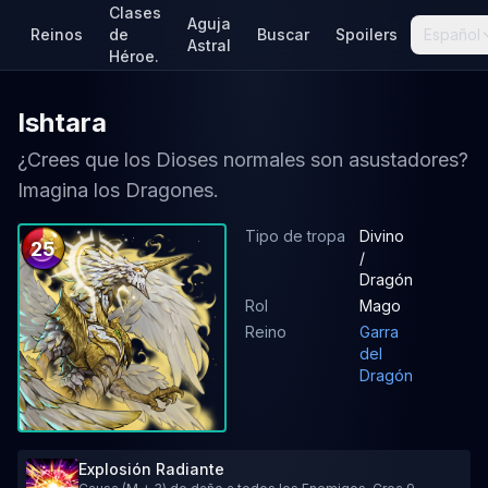
Clases
Aguja
Reinos
de
Buscar
Spoilers
Español
Astral
Héroe.
Ishtara
¿Crees que los Dioses normales son asustadores?
Imagina los Dragones.
Tipo de tropa
Divino
25
/
Dragón
Rol
Mago
Reino
Garra
del
Dragón
Explosión Radiante