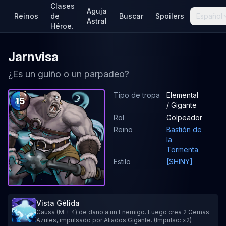
Clases
Aguja
Reinos
de
Buscar
Spoilers
Español
Astral
Héroe.
Jarnvisa
¿Es un guiño o un parpadeo?
Tipo de tropa
Elemental
15
/ Gigante
Rol
Golpeador
Reino
Bastión de
la
Tormenta
Estilo
[SHINY]
Vista Gélida
Causa (M + 4) de daño a un Enemigo. Luego crea 2 Gemas
Azules, impulsado por Aliados Gigante. (Impulso: x2)