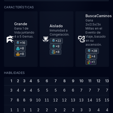
CARACTERÍSTICAS
BuscaCaminos
Gana
Grande
2x/2.5x/3x
Aislado
Gana 1 de
Millas en el
Inmunidad a
Vida juntando
Evento de
Congelación.
4 o 5 Gemas.
Viaje, basado
en su
×22
×16
ascensión.
×8
×8
×28
×8
×8
×4
×1
HABILIDADES
1
2
3
4
5
6
7
8
9
10
11
12
13
3
4
4
4
5
5
5
6
6
7
7
7
7
7
8
8
9
10
11
12
12
13
13
14
15
15
1
1
1
1
2
2
2
2
2
3
3
4
4