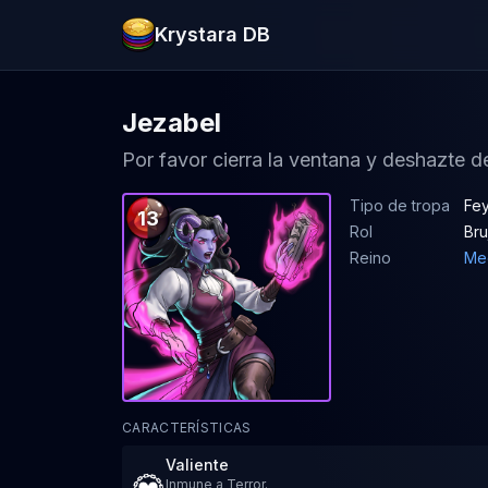
Krystara DB
Jezabel
Por favor cierra la ventana y deshazte de
Tipo de tropa
Fey
13
Rol
Bru
Reino
Me
CARACTERÍSTICAS
Valiente
Inmune a Terror.