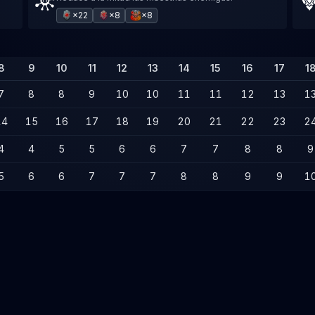
×22
×8
×8
8
9
10
11
12
13
14
15
16
17
1
7
8
8
9
10
10
11
11
12
13
1
14
15
16
17
18
19
20
21
22
23
2
4
4
5
5
6
6
7
7
8
8
9
5
6
6
7
7
7
8
8
9
9
1