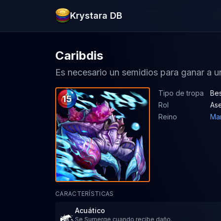
Krystara DB
Caribdis
Es necesario un semidios para ganar a 
Tipo de tropa
Bes
15
Rol
As
Reino
Mar
CARACTERÍSTICAS
Acuático
Se Sumerge cuando recibe daño.