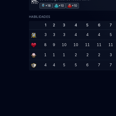
×18
×10
×10
HABILIDADES
1
2
3
4
5
6
7
3
3
3
4
4
4
5
8
9
10
10
11
11
11
1
1
1
2
2
2
3
4
4
5
5
6
7
7