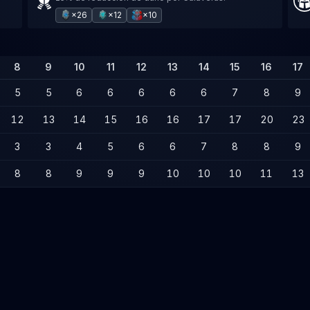
×26
×12
×10
8
9
10
11
12
13
14
15
16
17
5
5
6
6
6
6
6
7
8
9
12
13
14
15
16
16
17
17
20
23
3
3
4
5
6
6
7
8
8
9
8
8
9
9
9
10
10
10
11
13