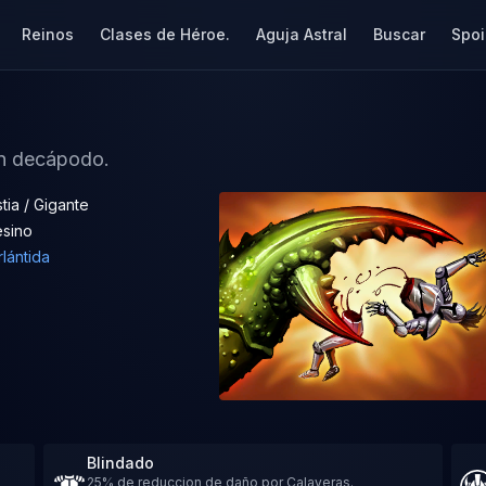
Reinos
Clases de Héroe.
Aguja Astral
Buscar
Spoi
un decápodo.
tia / Gigante
esino
lántida
Blindado
25% de reduccion de daño por Calaveras.