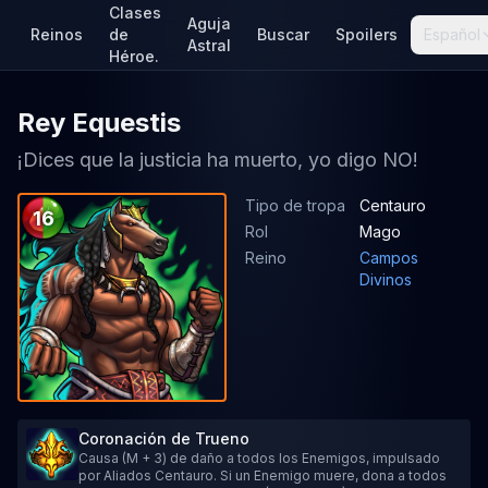
Clases
Aguja
Reinos
de
Buscar
Spoilers
Español
Astral
Héroe.
Rey Equestis
¡Dices que la justicia ha muerto, yo digo NO!
Tipo de tropa
Centauro
16
Rol
Mago
Reino
Campos
Divinos
Coronación de Trueno
Causa (M + 3) de daño a todos los Enemigos, impulsado
por Aliados Centauro. Si un Enemigo muere, dona a todos