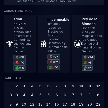
los Aliados 50% de su Mana. (Impulso: x2)
CARACTERÍSTICAS
Tribu
Rey de la
Impermeable
salvaje
Manada
Inmune a
todos los
10% de
Dona 1 de
Efectos de
probabilidad
Vida y de
Estado,
de crear una
Magia a todos
Devorar,
Comodín x2
los Aliados
Licantropia y
cuando junta
Centauro al
Quemazón de
4 o más
juntar 4 o más
Mana.
Gemas.
Gemas.
×26
×18
×34
×12
×10
×6
×10
×10
×2
HABILIDADES
1
2
3
4
5
6
7
8
9
10
11
12
1
3
3
4
4
5
5
6
6
7
7
8
8
9
8
9
10
12
13
14
15
17
18
19
20
22
2