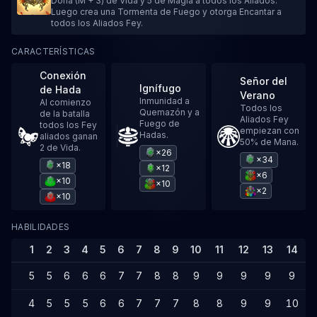
Dona (M + 3) de Vida y 5 de Magia a todos los Aliados.
Luego crea una Tormenta de Fuego y otorga Encantar a
todos los Aliados Fey.
CARACTERÍSTICAS
Conexión
Señor del
Ignífugo
de Hada
Verano
Inmunidad a
Al comienzo
Todos los
Quemazón y a
de la batalla
Aliados Fey
Fuego de
todos los Fey
empiezan con
Hadas.
aliados ganan
50% de Mana.
2 de Vida.
×26
×34
×18
×12
×6
×10
×10
×2
×10
HABILIDADES
1
2
3
4
5
6
7
8
9
10
11
12
13
14
1
5
5
6
6
6
7
7
8
8
9
9
9
9
9
1
4
5
5
5
6
6
7
7
7
8
8
9
9
10
1