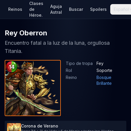
Clases
Aguja
Reinos
de
Buscar
Spoilers
Español
Astral
Héroe.
Rey Oberron
Encuentro fatal a la luz de la luna, orgullosa
Titania.
Tipo de tropa
Fey
14
Rol
Soporte
Reino
Bosque
Brillante
Corona de Verano