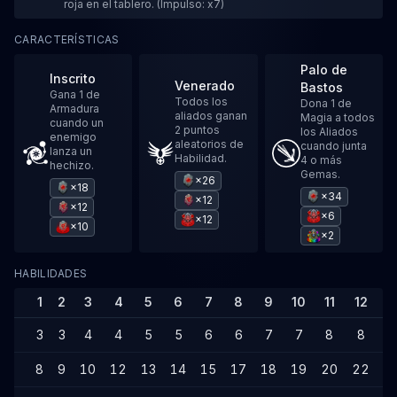
roja en el tablero. (Impulso: x7)
CARACTERÍSTICAS
Palo de
Inscrito
Venerado
Bastos
Gana 1 de
Todos los
Dona 1 de
Armadura
aliados ganan
Magia a todos
cuando un
2 puntos
los Aliados
enemigo
aleatorios de
cuando junta
lanza un
Habilidad.
4 o más
hechizo.
Gemas.
×26
×18
×34
×12
×12
×6
×12
×10
×2
HABILIDADES
1
2
3
4
5
6
7
8
9
10
11
12
1
3
3
4
4
5
5
6
6
7
7
8
8
9
8
9
10
12
13
14
15
17
18
19
20
22
2