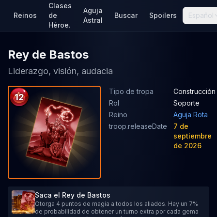
Clases
Aguja
Reinos
de
Buscar
Spoilers
Español
Astral
Héroe.
Rey de Bastos
Liderazgo, visión, audacia
Tipo de tropa
Construcción
12
Rol
Soporte
Reino
Aguja Rota
troop.releaseDate
7 de
septiembre
de 2026
Saca el Rey de Bastos
Otorga 4 puntos de magia a todos los aliados. Hay un 7%
de probabilidad de obtener un turno extra por cada gema