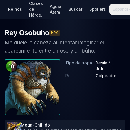
Clases
Aguja
Reinos
de
Buscar
Spoilers
Español
Astral
Héroe.
Rey Osobuho
NPC
Me duele la cabeza al intentar imaginar el
apareamiento entre un oso y un búho.
Tipo de tropa
Bestia /
10
Jefe
Rol
Golpeador
Mega-Chillido