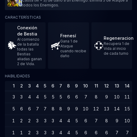
Causa (M + 3) de daño a un Enemigo. Elimina 5 de Ataque a
todos los Enemigos.
CARACTERÍSTICAS
Conexión
de Bestia
Frenesí
Regeneracion
Al comienzo
Gana 1 de
Recupera 1 de
de la batalla
Ataque
Vida al inicio
todas las
cuando recibe
de cada turno
Bestias
daño
aliadas ganan
2 de Vida.
HABILIDADES
1
2
3
4
5
6
7
8
9
10
11
12
13
14
3
3
4
4
5
5
5
6
6
7
8
9
10
11
5
6
6
7
7
8
8
9
9
10
12
13
14
15
1
2
2
3
3
3
4
4
5
6
7
8
9
10
1
1
2
3
3
3
4
4
5
6
6
6
7
7